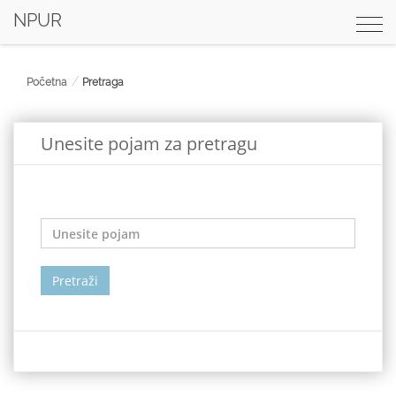
NPUR
Togg
navi
Početna
Pretraga
Unesite pojam za pretragu
Pretraži