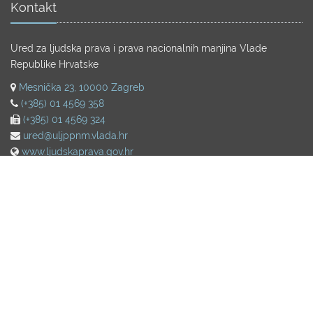
Kontakt
Ured za ljudska prava i prava nacionalnih manjina Vlade
Republike Hrvatske
Mesnička 23, 10000 Zagreb
(+385) 01 4569 358
(+385) 01 4569 324
ured@uljppnm.vlada.hr
www.ljudskaprava.gov.hr