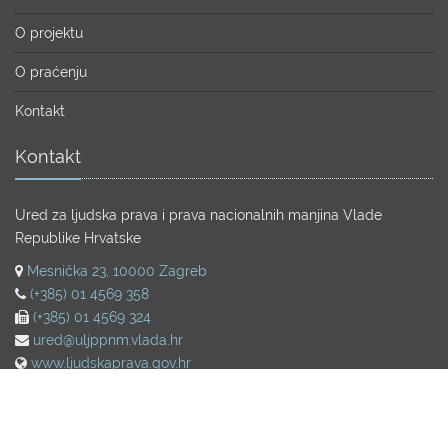
O projektu
O praćenju
Kontakt
Kontakt
Ured za ljudska prava i prava nacionalnih manjina Vlade
Republike Hrvatske
Mesnička 23, 10000 Zagreb
(+385) 01 4569 358
(+385) 01 4569 324
ured@uljppnm.vlada.hr
www.ljudskaprava.gov.hr