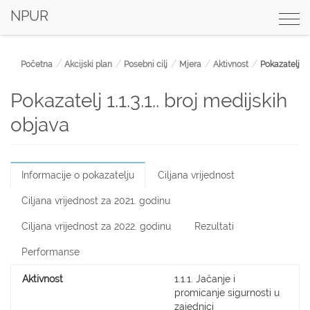
NPUR
Togg
navi
Početna
Akcijski plan
Posebni cilj
Mjera
Aktivnost
Pokazatelj
Pokazatelj 1.1.3.1.. broj medijskih
objava
Informacije o pokazatelju
Ciljana vrijednost
Ciljana vrijednost za 2021. godinu
Ciljana vrijednost za 2022. godinu
Rezultati
Performanse
Aktivnost
1.1.1. Jačanje i
promicanje sigurnosti u
zajednici