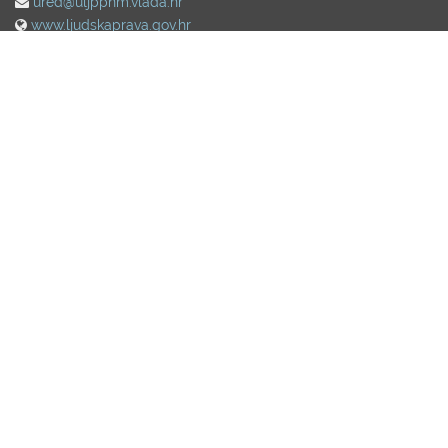
ured@uljppnm.vlada.hr
www.ljudskaprava.gov.hr
Projekt je sufinancirala Europska unija iz Europskog socijalnog