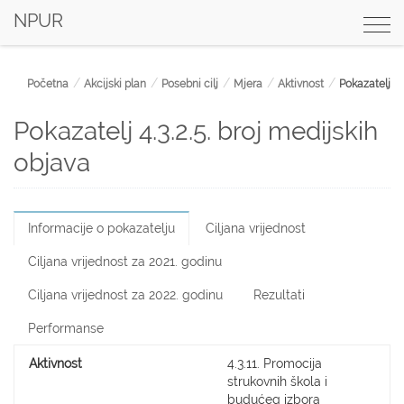
NPUR
Togg
navi
Početna
Akcijski plan
Posebni cilj
Mjera
Aktivnost
Pokazatelj
Pokazatelj 4.3.2.5. broj medijskih
objava
Informacije o pokazatelju
Ciljana vrijednost
Ciljana vrijednost za 2021. godinu
Ciljana vrijednost za 2022. godinu
Rezultati
Performanse
Aktivnost
4.3.11. Promocija
strukovnih škola i
budućeg izbora