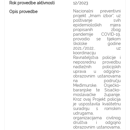
Rok provedbe aktivnosti
12/2023
Nacionalni preventivni
Opis provedbe
projekt „Imam izbor“, uz
poštivanje svih
epidemioloških mjera
propisanih zbog
pandemije COVID-19,
provodio se tijekom
školske godine
2021./2022., uz
koordinaciju
Ravnateljstva policije i
neposrednu provedbu
nadležnih policijskih
uprava u odgojno-
obrazovnim ustanovama
na području
Međimurske, Osječko-
baranjske te Sisačko-
moslavačke županije.
Kroz ovaj Projekt policija
je uspostavila kvalitetnu
suradnju s romskim
udrugama,
organizacijama civilnog
društva i odgojno
obrazovnim ustanovama,