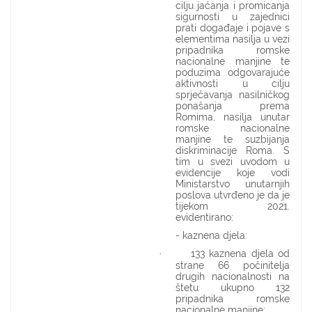
cilju jačanja i promicanja
sigurnosti u zajednici
prati događaje i pojave s
elementima nasilja u vezi
pripadnika romske
nacionalne manjine te
poduzima odgovarajuće
aktivnosti u cilju
sprječavanja nasilničkog
ponašanja prema
Romima, nasilja unutar
romske nacionalne
manjine te suzbijanja
diskriminacije Roma. S
tim u svezi uvodom u
evidencije koje vodi
Ministarstvo unutarnjih
poslova utvrđeno je da je
tijekom 2021.
evidentirano:
- kaznena djela:
133 kaznena djela od
·
strane 66 počinitelja
drugih nacionalnosti na
štetu ukupno 132
pripadnika romske
nacionalne manjine;