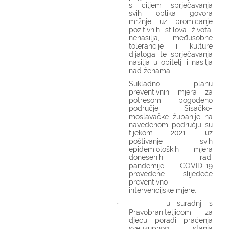
s ciljem sprječavanja
svih oblika govora
mržnje uz promicanje
pozitivnih stilova života,
nenasilja, međusobne
tolerancije i kulture
dijaloga te sprječavanja
nasilja u obitelji i nasilja
nad ženama.
Sukladno planu
preventivnih mjera za
potresom pogođeno
područje Sisačko-
moslavačke županije na
navedenom području su
tijekom 2021. uz
poštivanje svih
epidemioloških mjera
donesenih radi
pandemije COVID-19
provedene slijedeće
preventivno-
intervencijske mjere:
u suradnji s
·
Pravobraniteljicom za
djecu poradi praćenja
sveukupnog stanja