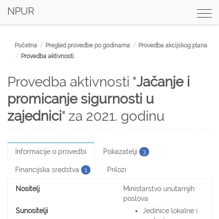
NPUR
Togg
navi
Početna
Pregled provedbe po godinama
Provedba akcijskog plana
Provedba aktivnosti
Provedba aktivnosti "
Jačanje i
promicanje sigurnosti u
zajednici
" za 2021. godinu
Informacije o provedbi
Pokazatelji
3
Financijska sredstva
Prilozi
1
Nositelj
Ministarstvo unutarnjih
poslova
Sunositelji
Jedinice lokalne i