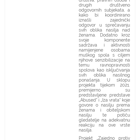
društva, pravnih osoba i
drugih društveno
odgovornih subjekata, a
kako bi koordinirano
iznašli zajednički
odgovor u sprečavanju
svih oblika nasilja nad
ženama. Dodatno kroz
svoje komponente
sadržava i aktivnosti
namijenjene osobama
muškog spola s ciljem
njihove senzibilizacije na
temu ravnopravnosti
spolova kao isključivanja
svih oblika nasilnog
ponašanja. U sklopu
projekta tijekom 2021.
premijerno su
predstavljene predstave
„Abused“ i „Iza vrata“ koje
govore o nasilju prema
ženama i obiteljskom
nasilju te potiču
gledatelje na adekvatnu
reakciju na ove vrste
nasilja.
Projekt „Zajedno protiv