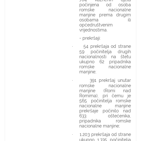
počinjena od osoba
romske nacionalne
manjine prema drugim
osobama ili
općedruštvenim
vrijednostima.
- prekršaji:
54 prekršaja od strane
·
59 počinitelja drugih
nacionalnosti na štetu
ukupno 62 pripadnika
romske nacionalne
manjine;
391 prekršaj unutar
·
romske nacionalne
manjine (Romi nad
Romima), pri čemu je
565 počinitelja romske
nacionalne manjine
prekršaje počinilo nad
633 oštećenika,
pripadnika romske
nacionalne manjine;
1.203 prekršaja od strane
·
ukupno 1.335 počinitelja