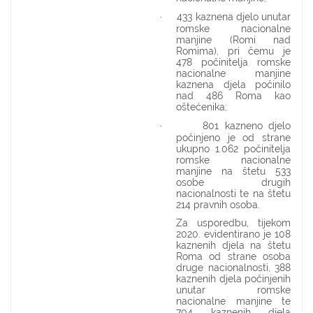
433 kaznena djelo unutar
·
romske nacionalne
manjine (Romi nad
Romima), pri čemu je
478 počinitelja romske
nacionalne manjine
kaznena djela počinilo
nad 486 Roma kao
oštećenika;
801 kazneno djelo
·
počinjeno je od strane
ukupno 1.062 počinitelja
romske nacionalne
manjine na štetu 533
osobe drugih
nacionalnosti te na štetu
214 pravnih osoba.
Za usporedbu, tijekom
2020. evidentirano je 108
kaznenih djela na štetu
Roma od strane osoba
druge nacionalnosti, 388
kaznenih djela počinjenih
unutar romske
nacionalne manjine te
704 kaznenih djela