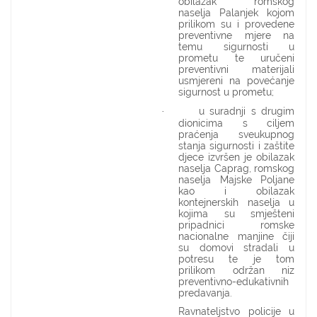
obilazak romskog
naselja Palanjek kojom
prilikom su i provedene
preventivne mjere na
temu sigurnosti u
prometu te uručeni
preventivni materijali
usmjereni na povećanje
sigurnost u prometu;
u suradnji s drugim
·
dionicima s ciljem
praćenja sveukupnog
stanja sigurnosti i zaštite
djece izvršen je obilazak
naselja Caprag, romskog
naselja Majske Poljane
kao i obilazak
kontejnerskih naselja u
kojima su smješteni
pripadnici romske
nacionalne manjine čiji
su domovi stradali u
potresu te je tom
prilikom održan niz
preventivno-edukativnih
predavanja.
Ravnateljstvo policije u