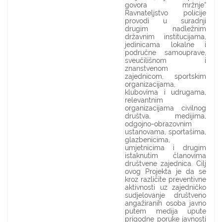
govora mržnje“
Ravnateljstvo policije
provodi u suradnji
drugim nadležnim
državnim institucijama,
jedinicama lokalne i
područne samouprave,
sveučilišnom i
znanstvenom
zajednicom, sportskim
organizacijama,
klubovima i udrugama,
relevantnim
organizacijama civilnog
društva, medijima,
odgojno-obrazovnim
ustanovama, sportašima,
glazbenicima,
umjetnicima i drugim
istaknutim članovima
društvene zajednica. Cilj
ovog Projekta je da se
kroz različite preventivne
aktivnosti uz zajedničko
sudjelovanje društveno
angažiranih osoba javno
putem medija upute
prigodne poruke javnosti