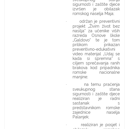
sigurnosti i zaštite djece
izvršen je obilazak
romskog naselja Maja;
održan je preventivni
·
projekt „Živim život bez
nasilja“ za učenike viših
razreda Osnove škole
„Galdovo“ te je tom
prilikom prikazan
preventivno-edukativni
video materijal „Udaj se
kada si spremna“ s
ciljem sprečavanja ranih
brakova kod pripadnika
romske nacionalne
manjine;
na temu praćenja
·
sveukupnog stana
sigurnosti i zaštite djece
realiziran je radni
sastanak s
predstavnikom romske
zajednice naselja
Palanjek;
realiziran je posjet i
·