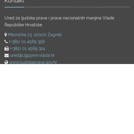
Kontakt
Ured za ljudska prava i prava nacionalnih manjina Vlade
Republike Hrvatske
Mesnička 23, 10000 Zagreb
(+385) 01 4569 358
(+385) 01 4569 324
ured@uljppnm.vlada.hr
www.ljudskaprava.gov.hr