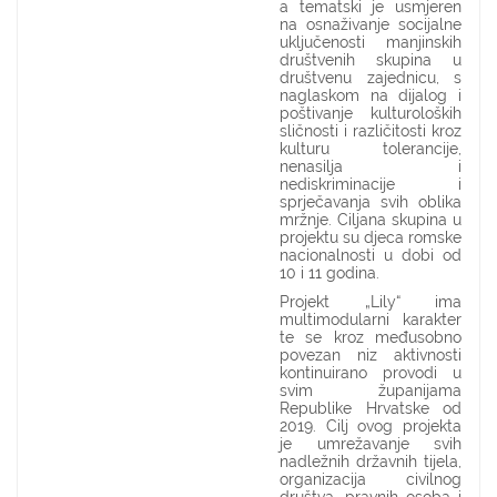
a tematski je usmjeren
na osnaživanje socijalne
uključenosti manjinskih
društvenih skupina u
društvenu zajednicu, s
naglaskom na dijalog i
poštivanje kulturoloških
sličnosti i različitosti kroz
kulturu tolerancije,
nenasilja i
nediskriminacije i
sprječavanja svih oblika
mržnje. Ciljana skupina u
projektu su djeca romske
nacionalnosti u dobi od
10 i 11 godina.
Projekt „Lily“ ima
multimodularni karakter
te se kroz međusobno
povezan niz aktivnosti
kontinuirano provodi u
svim županijama
Republike Hrvatske od
2019. Cilj ovog projekta
je umrežavanje svih
nadležnih državnih tijela,
organizacija civilnog