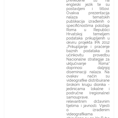
prevedene su na
engleski jezik te su
postavljeni i titlovi.
Ovakva prezentacija
nalaza tematskih
publikacija izrađenih o
specifičnostima položaja
Roma u Republici
Hrvatskoj temeljem
podataka prikupljenih u
okviru projekta IPA 2012
„Prikupljanje i praćenje
baznih podataka za
učinkovitu provedbu
Nacionalne strategije za
uključivanje Roma“
doprinosi daljnjoj
diseminaciji nalaza. Na
ovakav način su
videografike distribuirane
širokom krugu dionika -
jedinicama lokalne i
područne (regionalne)
samouprave,
relevantnim državnim
tijelima i javnosti. Vijesti
o izrađenim
videografikama