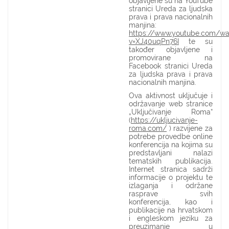
objavljene su na YouTube
stranici Ureda za ljudska
prava i prava nacionalnih
manjina:
https://www.youtube.com/wa
v=XJ40uqPn76I
te su
također objavljene i
promovirane na
Facebook stranici Ureda
za ljudska prava i prava
nacionalnih manjina.
Ova aktivnost uključuje i
održavanje web stranice
„Uključivanje Roma“
(
https://ukljucivanje-
roma.com/
) razvijene za
potrebe provedbe online
konferencija na kojima su
predstavljani nalazi
tematskih publikacija.
Internet stranica sadrži
informacije o projektu te
izlaganja i održane
rasprave svih
konferencija, kao i
publikacije na hrvatskom
i engleskom jeziku za
preuzimanje u