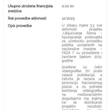
Ukupno utrošena financijska
0,00 kn
sredstva
Rok provedbe aktivnosti
12/2023
U sklopu mjere 3.3. sve
Opis provedbe
aktivnosti projekta
„Uključivanje Roma –
Ispunjavanje preduvjeta
za učinkovitu provedbu
politika usmjerenih na
nacionalne manjine –
FAZA I“ su provedene i
završene tijekom 2021.
godine.
Izrađene su četiri
videografike (tri prate
nalaze publikacija, a
četvrta je vezana uz
promociju Nacionalnog
plana), a za potrebe
korištenja videografika
na međunarodnim
događajima (na kojima
će se distribuirati
projektni rezultati),